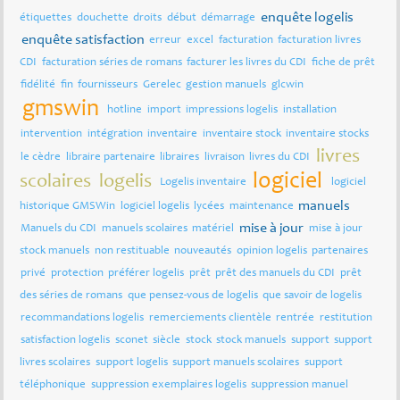
enquête logelis
étiquettes
douchette
droits
début
démarrage
enquête satisfaction
erreur
excel
facturation
facturation livres
CDI
facturation séries de romans
facturer les livres du CDI
fiche de prêt
fidélité
fin
fournisseurs
Gerelec
gestion manuels
glcwin
gmswin
hotline
import
impressions logelis
installation
intervention
intégration
inventaire
inventaire stock
inventaire stocks
livres
le cèdre
libraire partenaire
libraires
livraison
livres du CDI
logiciel
scolaires
logelis
Logelis inventaire
logiciel
manuels
historique GMSWin
logiciel logelis
lycées
maintenance
mise à jour
Manuels du CDI
manuels scolaires
matériel
mise à jour
stock manuels
non restituable
nouveautés
opinion logelis
partenaires
privé
protection
préférer logelis
prêt
prêt des manuels du CDI
prêt
des séries de romans
que pensez-vous de logelis
que savoir de logelis
recommandations logelis
remerciements clientèle
rentrée
restitution
satisfaction logelis
sconet
siècle
stock
stock manuels
support
support
livres scolaires
support logelis
support manuels scolaires
support
téléphonique
suppression exemplaires logelis
suppression manuel