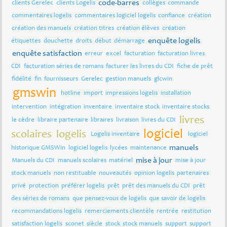
code-barres
clients Gerelec
clients Logelis
collèges
commande
commentaires logelis
commentaires logiciel logelis
confiance
création
création des manuels
création titres
création élèves
création
enquête logelis
étiquettes
douchette
droits
début
démarrage
enquête satisfaction
erreur
excel
facturation
facturation livres
CDI
facturation séries de romans
facturer les livres du CDI
fiche de prêt
fidélité
fin
fournisseurs
Gerelec
gestion manuels
glcwin
gmswin
hotline
import
impressions logelis
installation
intervention
intégration
inventaire
inventaire stock
inventaire stocks
livres
le cèdre
libraire partenaire
libraires
livraison
livres du CDI
logiciel
scolaires
logelis
Logelis inventaire
logiciel
manuels
historique GMSWin
logiciel logelis
lycées
maintenance
mise à jour
Manuels du CDI
manuels scolaires
matériel
mise à jour
stock manuels
non restituable
nouveautés
opinion logelis
partenaires
privé
protection
préférer logelis
prêt
prêt des manuels du CDI
prêt
des séries de romans
que pensez-vous de logelis
que savoir de logelis
recommandations logelis
remerciements clientèle
rentrée
restitution
satisfaction logelis
sconet
siècle
stock
stock manuels
support
support