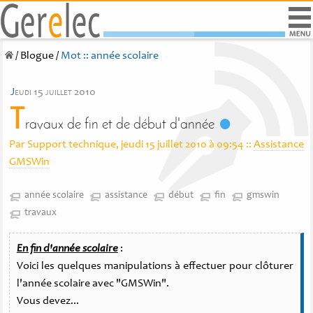
/
Blogue
/
Mot :: année scolaire
j
eudi 15 juillet 2010
T
ravaux de fin et de début d'année
Par Support technique, jeudi 15 juillet 2010 à 09:54
::
Assistance
GMSWin
année scolaire
assistance
début
fin
gmswin
travaux
En fin d'année scolaire
:
Voici les quelques manipulations à effectuer pour clôturer
l'année scolaire avec "GMSWin".
Vous devez...