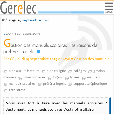
/
Blogue
/
septembre 2019
j
eudi 19 septembre 2019
G
estion des manuels scolaires : les raisons de
préférer Logelis
Par CR, jeudi 19 septembre 2019 à 14:58
::
Gestion des manuels
aide aux utilisateurs
aide en ligne
collèges
gestion
manuels
livres scolaires
logelis
lycées
manuels
manuels scolaires
préférer logelis
support téléphonique
zéro stress
Vous avez fort à faire avec les manuels scolaires ?
Justement, les manuels scolaires c'est notre affaire !