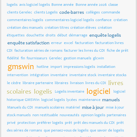
logelis
avis logiciel logelis
Bonne année
Bonne année 2026
classe
code-barres
clients Gerelec
clients Logelis
collèges
commande
commentaires logelis
commentaires logiciel logelis
confiance
création
création des manuels
création titres
création élèves
création
enquête logelis
étiquettes
douchette
droits
début
démarrage
enquête satisfaction
erreur
excel
facturation
facturation livres
CDI
facturation séries de romans
facturer les livres du CDI
fiche de prêt
fidélité
fin
fournisseurs
Gerelec
gestion manuels
glcwin
gmswin
hotline
import
impressions logelis
installation
intervention
intégration
inventaire
inventaire stock
inventaire stocks
livres
le cèdre
libraire partenaire
libraires
livraison
livres du CDI
logiciel
scolaires
logelis
Logelis inventaire
logiciel
manuels
historique GMSWin
logiciel logelis
lycées
maintenance
mise à jour
Manuels du CDI
manuels scolaires
matériel
mise à jour
stock manuels
non restituable
nouveautés
opinion logelis
partenaires
privé
protection
préférer logelis
prêt
prêt des manuels du CDI
prêt
des séries de romans
que pensez-vous de logelis
que savoir de logelis