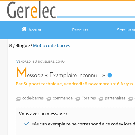
Accueil
Produits
Sites inte
/
Blogue
/
Mot :: code-barres
v
endredi 18 novembre 2016
M
essage « Exemplaire inconnu... »
Par Support technique, vendredi 18 novembre 2016 à 15:17
code-barres
commande
libraires
partenaires
Vous avez un message :
Aucun exemplaire ne correspond à ce code
lors 