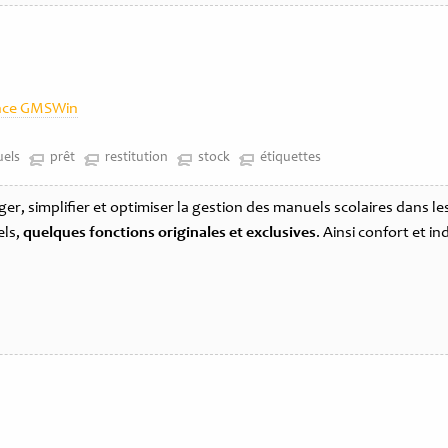
nce GMSWin
els
prêt
restitution
stock
étiquettes
, simplifier et optimiser la gestion des manuels scolaires dans les 
els,
quelques fonctions originales et exclusives
. Ainsi confort et 