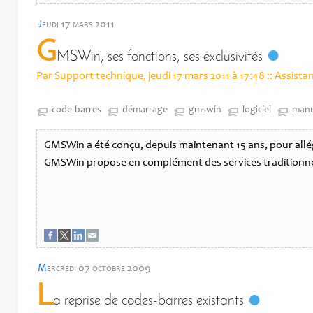
j
eudi 17 mars 2011
G
MSWin, ses fonctions, ses exclusivités
Par Support technique, jeudi 17 mars 2011 à 17:48
::
Assista
code-barres
démarrage
gmswin
logiciel
manu
GMSWin a été conçu, depuis maintenant 15 ans, pour alléger
GMSWin propose en complément des services traditionn
m
ercredi 07 octobre 2009
L
a reprise de codes-barres existants