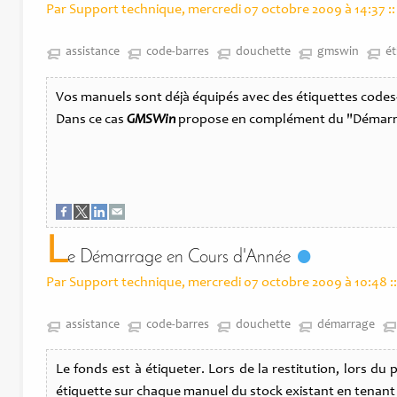
Par Support technique, mercredi 07 octobre 2009 à 14:37
::
assistance
code-barres
douchette
gmswin
ét
Vos manuels sont déjà équipés avec des étiquettes codes-b
Dans ce cas
GMSWin
propose en complément du "Démarrage
L
e Démarrage en Cours d'Année
Par Support technique, mercredi 07 octobre 2009 à 10:48
::
assistance
code-barres
douchette
démarrage
Le fonds est à étiqueter. Lors de la restitution, lors 
étiquette sur chaque manuel du stock existant en tenant