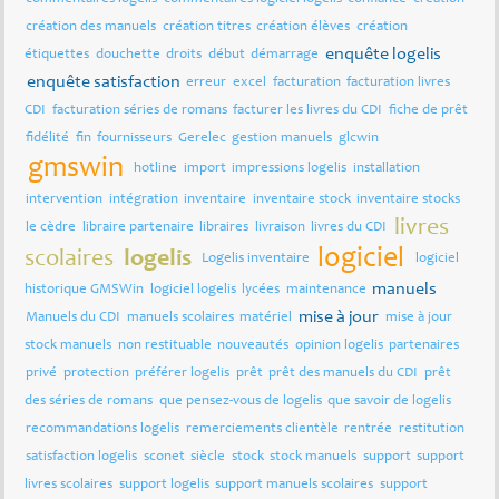
création des manuels
création titres
création élèves
création
enquête logelis
étiquettes
douchette
droits
début
démarrage
enquête satisfaction
erreur
excel
facturation
facturation livres
CDI
facturation séries de romans
facturer les livres du CDI
fiche de prêt
fidélité
fin
fournisseurs
Gerelec
gestion manuels
glcwin
gmswin
hotline
import
impressions logelis
installation
intervention
intégration
inventaire
inventaire stock
inventaire stocks
livres
le cèdre
libraire partenaire
libraires
livraison
livres du CDI
logiciel
scolaires
logelis
Logelis inventaire
logiciel
manuels
historique GMSWin
logiciel logelis
lycées
maintenance
mise à jour
Manuels du CDI
manuels scolaires
matériel
mise à jour
stock manuels
non restituable
nouveautés
opinion logelis
partenaires
privé
protection
préférer logelis
prêt
prêt des manuels du CDI
prêt
des séries de romans
que pensez-vous de logelis
que savoir de logelis
recommandations logelis
remerciements clientèle
rentrée
restitution
satisfaction logelis
sconet
siècle
stock
stock manuels
support
support
livres scolaires
support logelis
support manuels scolaires
support