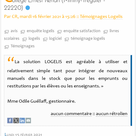
ollège Ernest Renan (Minihy-Tréguier -
22220)
Par CR, mardi 16 février 2021 à 15:26
::
Témoignages Logelis
avis
enquête logelis
enquête satisfaction
livres
scolaires
logelis
logiciel
témoignage logelis
Témoignages
“
La solution LOGELIS est agréable à utiliser et
relativement simple tant pour intégrer de nouveaux
manuels dans le stock que pour les emprunts ou
restitutions par les élèves ou les enseignants. »
Mme Odile Guéllaff, gestionnaire.
aucun commentaire
::
aucun rétrolien
l
undi 15 février 2021