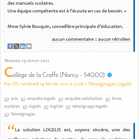
des manuels scolaires.
Une équipe compétente est à l'écoute en cas de besoin. »
Mme Sylvie Bouquin, conseillère principale d'éducation.
aucun commentaire
::
aucun rétrolien
v
endredi 19 février 2021
C
ollège de la Craffe (Nancy - 54000)
Par CR, vendredi 19 février 2021 à 17:26
::
Témoignages Logelis
avis
enquête logelis
enquête satisfaction
livres
scolaires
logelis
logiciel
témoignage logelis
Témoignages
“
La solution LOGELIS est, soyons sincère, une des