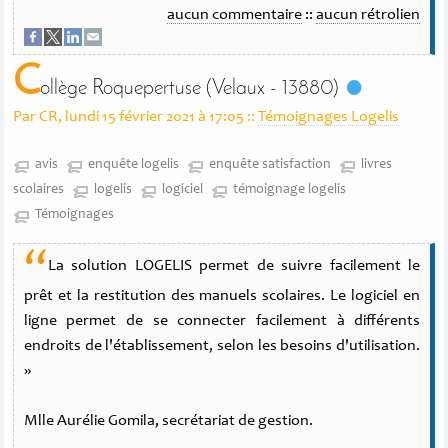
aucun commentaire
::
aucun rétrolien
C
ollège Roquepertuse (Velaux - 13880)
Par CR, lundi 15 février 2021 à 17:05
::
Témoignages Logelis
avis
enquête logelis
enquête satisfaction
livres
scolaires
logelis
logiciel
témoignage logelis
Témoignages
“
La solution LOGELIS permet de suivre facilement le
prêt et la restitution des manuels scolaires. Le logiciel en
ligne permet de se connecter facilement à différents
endroits de l'établissement, selon les besoins d'utilisation.
»
Mlle Aurélie Gomila, secrétariat de gestion.