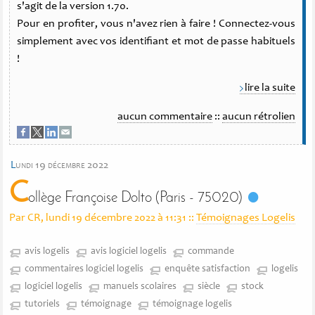
s'agit de la version 1.70.
Pour en profiter, vous n'avez rien à faire ! Connectez-vous
simplement avec vos identifiant et mot de passe habituels
!
lire la suite
aucun commentaire
::
aucun rétrolien
l
undi 19 décembre 2022
C
ollège Françoise Dolto (Paris - 75020)
Par CR, lundi 19 décembre 2022 à 11:31
::
Témoignages Logelis
avis logelis
avis logiciel logelis
commande
commentaires logiciel logelis
enquête satisfaction
logelis
logiciel logelis
manuels scolaires
siècle
stock
tutoriels
témoignage
témoignage logelis