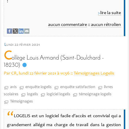
!
lire la suite
aucun commentaire
::
aucun rétrolien
l
undi 22 février 2021
C
ollège Louis Armand (Saint-Doulchard -
18230)
Par CR, lundi 22 février 2021 à 11:56
::
Témoignages Logelis
avis
enquête logelis
enquête satisfaction
livres
scolaires
logelis
logiciel logelis
témoignage logelis
Témoignages
“
LOGELIS est un logiciel facile d'accès et convivial qui a
grandement allégé ma charge de travail dans la gestion