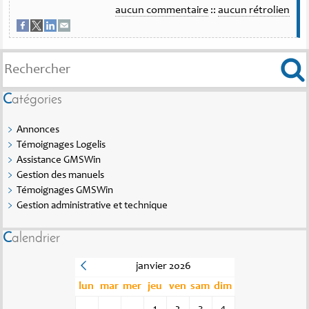
aucun commentaire
::
aucun rétrolien
Catégories
Annonces
Témoignages Logelis
Assistance GMSWin
Gestion des manuels
Témoignages GMSWin
Gestion administrative et technique
Calendrier
janvier 2026
lun
mar
mer
jeu
ven
sam
dim
1
2
3
4