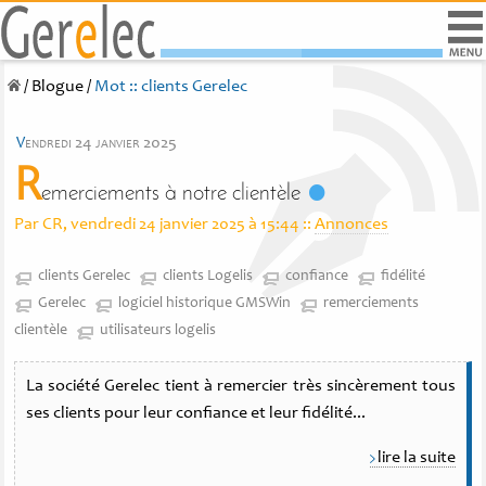
/
Blogue
/
Mot :: clients Gerelec
v
endredi 24 janvier 2025
R
emerciements à notre clientèle
Par CR, vendredi 24 janvier 2025 à 15:44
::
Annonces
clients Gerelec
clients Logelis
confiance
fidélité
Gerelec
logiciel historique GMSWin
remerciements
clientèle
utilisateurs logelis
La société Gerelec tient à remercier très sincèrement tous
ses clients pour leur confiance et leur fidélité...
lire la suite