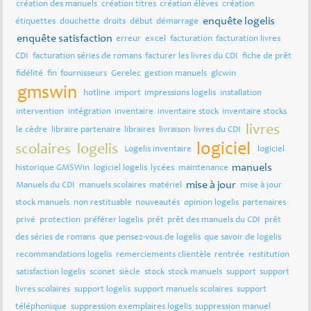
création des manuels
création titres
création élèves
création
enquête logelis
étiquettes
douchette
droits
début
démarrage
enquête satisfaction
erreur
excel
facturation
facturation livres
CDI
facturation séries de romans
facturer les livres du CDI
fiche de prêt
fidélité
fin
fournisseurs
Gerelec
gestion manuels
glcwin
gmswin
hotline
import
impressions logelis
installation
intervention
intégration
inventaire
inventaire stock
inventaire stocks
livres
le cèdre
libraire partenaire
libraires
livraison
livres du CDI
logiciel
scolaires
logelis
Logelis inventaire
logiciel
manuels
historique GMSWin
logiciel logelis
lycées
maintenance
mise à jour
Manuels du CDI
manuels scolaires
matériel
mise à jour
stock manuels
non restituable
nouveautés
opinion logelis
partenaires
privé
protection
préférer logelis
prêt
prêt des manuels du CDI
prêt
des séries de romans
que pensez-vous de logelis
que savoir de logelis
recommandations logelis
remerciements clientèle
rentrée
restitution
satisfaction logelis
sconet
siècle
stock
stock manuels
support
support
livres scolaires
support logelis
support manuels scolaires
support
téléphonique
suppression exemplaires logelis
suppression manuel