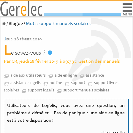
/
Blogue
/
Mot :: support manuels scolaires
j
eudi 28 février 2019
L
e savez-vous ?
Par CR, jeudi 28 février 2019 à 09:39
::
Gestion des manuels
aide aux utilisateurs
aide en ligne
assistance
assistance logelis
hotline
support
support livres
scolaires
support logelis
support manuels scolaires
Utilisateurs de Logelis, vous avez une question, un
problème à démêler... Pas de panique : une aide en ligne
est à votre disposition !
lire la suite