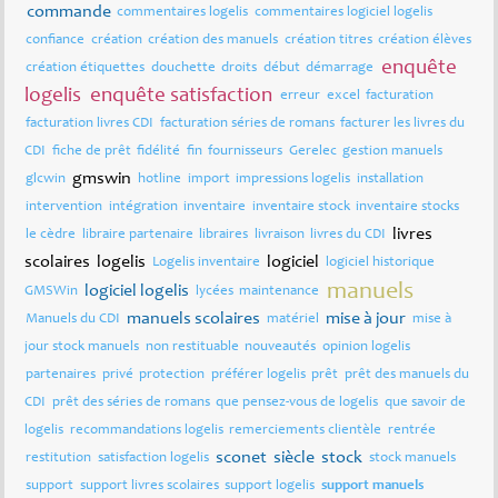
commande
commentaires logelis
commentaires logiciel logelis
confiance
création
création des manuels
création titres
création élèves
enquête
création étiquettes
douchette
droits
début
démarrage
logelis
enquête satisfaction
erreur
excel
facturation
facturation livres CDI
facturation séries de romans
facturer les livres du
CDI
fiche de prêt
fidélité
fin
fournisseurs
Gerelec
gestion manuels
gmswin
glcwin
hotline
import
impressions logelis
installation
intervention
intégration
inventaire
inventaire stock
inventaire stocks
livres
le cèdre
libraire partenaire
libraires
livraison
livres du CDI
scolaires
logelis
logiciel
Logelis inventaire
logiciel historique
manuels
logiciel logelis
GMSWin
lycées
maintenance
manuels scolaires
mise à jour
Manuels du CDI
matériel
mise à
jour stock manuels
non restituable
nouveautés
opinion logelis
partenaires
privé
protection
préférer logelis
prêt
prêt des manuels du
CDI
prêt des séries de romans
que pensez-vous de logelis
que savoir de
logelis
recommandations logelis
remerciements clientèle
rentrée
sconet
siècle
stock
restitution
satisfaction logelis
stock manuels
support
support livres scolaires
support logelis
support manuels