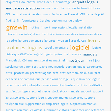
enquête logelis
étiquettes
douchette
droits
début
démarrage
enquête satisfaction
erreur
excel
facturation
facturation livres
CDI
facturation séries de romans
facturer les livres du CDI
fiche de prêt
fidélité
fin
fournisseurs
Gerelec
gestion manuels
glcwin
gmswin
hotline
import
impressions logelis
installation
intervention
intégration
inventaire
inventaire stock
inventaire stocks
livres
le cèdre
libraire partenaire
libraires
livraison
livres du CDI
logiciel
scolaires
logelis
Logelis inventaire
logiciel
manuels
historique GMSWin
logiciel logelis
lycées
maintenance
mise à jour
Manuels du CDI
manuels scolaires
matériel
mise à jour
stock manuels
non restituable
nouveautés
opinion logelis
partenaires
privé
protection
préférer logelis
prêt
prêt des manuels du CDI
prêt
des séries de romans
que pensez-vous de logelis
que savoir de logelis
recommandations logelis
remerciements clientèle
rentrée
restitution
satisfaction logelis
sconet
siècle
stock
stock manuels
support
support
livres scolaires
support logelis
support manuels scolaires
support
téléphonique
suppression exemplaires logelis
suppression manuel
suppression manuel logelis
supprimer le stock
supprimer une référence