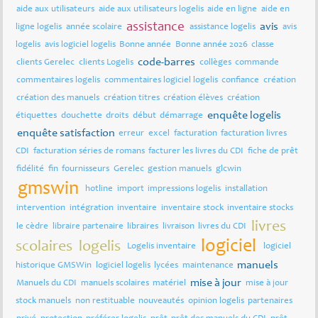
aide aux utilisateurs
aide aux utilisateurs logelis
aide en ligne
aide en
assistance
avis
ligne logelis
année scolaire
assistance logelis
avis
logelis
avis logiciel logelis
Bonne année
Bonne année 2026
classe
code-barres
clients Gerelec
clients Logelis
collèges
commande
commentaires logelis
commentaires logiciel logelis
confiance
création
création des manuels
création titres
création élèves
création
enquête logelis
étiquettes
douchette
droits
début
démarrage
enquête satisfaction
erreur
excel
facturation
facturation livres
CDI
facturation séries de romans
facturer les livres du CDI
fiche de prêt
fidélité
fin
fournisseurs
Gerelec
gestion manuels
glcwin
gmswin
hotline
import
impressions logelis
installation
intervention
intégration
inventaire
inventaire stock
inventaire stocks
livres
le cèdre
libraire partenaire
libraires
livraison
livres du CDI
logiciel
scolaires
logelis
Logelis inventaire
logiciel
manuels
historique GMSWin
logiciel logelis
lycées
maintenance
mise à jour
Manuels du CDI
manuels scolaires
matériel
mise à jour
stock manuels
non restituable
nouveautés
opinion logelis
partenaires