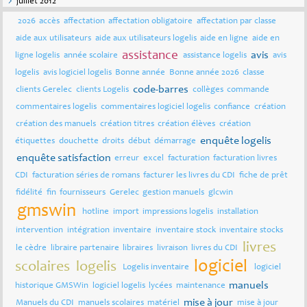
juillet 2012
2026
accès
affectation
affectation obligatoire
affectation par classe
aide aux utilisateurs
aide aux utilisateurs logelis
aide en ligne
aide en
assistance
avis
ligne logelis
année scolaire
assistance logelis
avis
logelis
avis logiciel logelis
Bonne année
Bonne année 2026
classe
code-barres
clients Gerelec
clients Logelis
collèges
commande
commentaires logelis
commentaires logiciel logelis
confiance
création
création des manuels
création titres
création élèves
création
enquête logelis
étiquettes
douchette
droits
début
démarrage
enquête satisfaction
erreur
excel
facturation
facturation livres
CDI
facturation séries de romans
facturer les livres du CDI
fiche de prêt
fidélité
fin
fournisseurs
Gerelec
gestion manuels
glcwin
gmswin
hotline
import
impressions logelis
installation
intervention
intégration
inventaire
inventaire stock
inventaire stocks
livres
le cèdre
libraire partenaire
libraires
livraison
livres du CDI
logiciel
scolaires
logelis
Logelis inventaire
logiciel
manuels
historique GMSWin
logiciel logelis
lycées
maintenance
mise à jour
Manuels du CDI
manuels scolaires
matériel
mise à jour