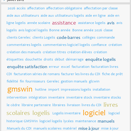
juillet 2012
2026
accès
affectation
affectation obligatoire
affectation par classe
aide aux utilisateurs
aide aux utilisateurs logelis
aide en ligne
aide en
assistance
avis
ligne logelis
année scolaire
assistance logelis
avis
logelis
avis logiciel logelis
Bonne année
Bonne année 2026
classe
code-barres
clients Gerelec
clients Logelis
collèges
commande
commentaires logelis
commentaires logiciel logelis
confiance
création
création des manuels
création titres
création élèves
création
enquête logelis
étiquettes
douchette
droits
début
démarrage
enquête satisfaction
erreur
excel
facturation
facturation livres
CDI
facturation séries de romans
facturer les livres du CDI
fiche de prêt
fidélité
fin
fournisseurs
Gerelec
gestion manuels
glcwin
gmswin
hotline
import
impressions logelis
installation
intervention
intégration
inventaire
inventaire stock
inventaire stocks
livres
le cèdre
libraire partenaire
libraires
livraison
livres du CDI
logiciel
scolaires
logelis
Logelis inventaire
logiciel
manuels
historique GMSWin
logiciel logelis
lycées
maintenance
mise à jour
Manuels du CDI
manuels scolaires
matériel
mise à jour