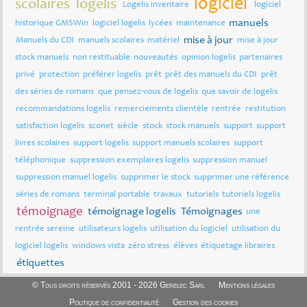
logiciel
scolaires
logelis
Logelis inventaire
logiciel
manuels
historique GMSWin
logiciel logelis
lycées
maintenance
mise à jour
Manuels du CDI
manuels scolaires
matériel
mise à jour
stock manuels
non restituable
nouveautés
opinion logelis
partenaires
privé
protection
préférer logelis
prêt
prêt des manuels du CDI
prêt
des séries de romans
que pensez-vous de logelis
que savoir de logelis
recommandations logelis
remerciements clientèle
rentrée
restitution
satisfaction logelis
sconet
siècle
stock
stock manuels
support
support
livres scolaires
support logelis
support manuels scolaires
support
téléphonique
suppression exemplaires logelis
suppression manuel
suppression manuel logelis
supprimer le stock
supprimer une référence
séries de romans
terminal portable
travaux
tutoriels
tutoriels logelis
témoignage
témoignage logelis
Témoignages
une
rentrée sereine
utilisateurs logelis
utilisation du logiciel
utilisation du
logiciel logelis
windows vista
zéro stress
élèves
étiquetage libraires
étiquettes
© Tous droits réservés 2001 - 2026 Gerelec Sarl
Mentions légales
Politique de confidentialité
Gestion des cookies