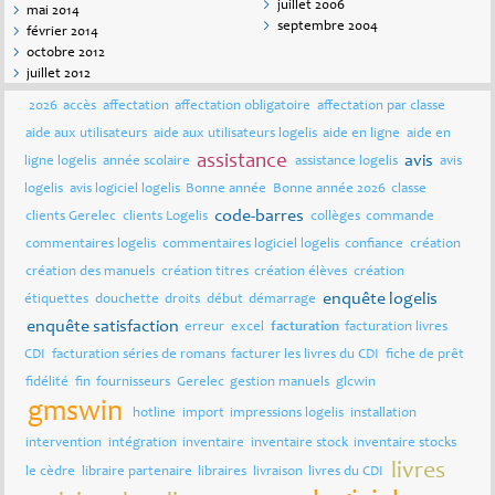
juillet 2006
mai 2014
septembre 2004
février 2014
octobre 2012
juillet 2012
2026
accès
affectation
affectation obligatoire
affectation par classe
aide aux utilisateurs
aide aux utilisateurs logelis
aide en ligne
aide en
assistance
avis
ligne logelis
année scolaire
assistance logelis
avis
logelis
avis logiciel logelis
Bonne année
Bonne année 2026
classe
code-barres
clients Gerelec
clients Logelis
collèges
commande
commentaires logelis
commentaires logiciel logelis
confiance
création
création des manuels
création titres
création élèves
création
enquête logelis
étiquettes
douchette
droits
début
démarrage
enquête satisfaction
erreur
excel
facturation
facturation livres
CDI
facturation séries de romans
facturer les livres du CDI
fiche de prêt
fidélité
fin
fournisseurs
Gerelec
gestion manuels
glcwin
gmswin
hotline
import
impressions logelis
installation
intervention
intégration
inventaire
inventaire stock
inventaire stocks
livres
le cèdre
libraire partenaire
libraires
livraison
livres du CDI