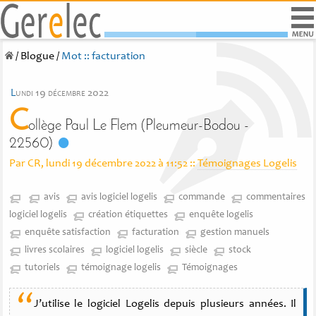
/
Blogue
/
Mot :: facturation
l
undi 19 décembre 2022
C
ollège Paul Le Flem (Pleumeur-Bodou -
22560)
Par CR, lundi 19 décembre 2022 à 11:52
::
Témoignages Logelis
avis
avis logiciel logelis
commande
commentaires
logiciel logelis
création étiquettes
enquête logelis
enquête satisfaction
facturation
gestion manuels
livres scolaires
logiciel logelis
siècle
stock
tutoriels
témoignage logelis
Témoignages
“
J’utilise le logiciel Logelis depuis plusieurs années. Il