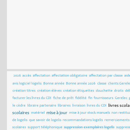
2026
accès
affectation
affectation obligatoire
affectation par classe
aid
avis logiciel logelis
Bonne année
Bonne année 2026
classe
clients Gerel
création titres
création élèves
création étiquettes
douchette
droits
dé
facturer les livres du CDI
fiche de prêt
fidélité
fin
fournisseurs
Gerelec
livres scola
le cèdre
libraire partenaire
libraires
livraison
livres du CDI
scolaires
mise à jour
matériel
mise à jour stock manuels
non restitu
de logelis
que savoir de logelis
recommandations logelis
remerciements 
scolaires
support téléphonique
suppression exemplaires logelis
suppres