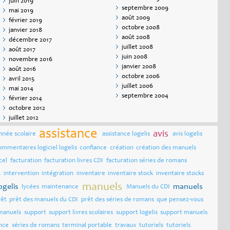
juin 2019
septembre 2009
mai 2019
août 2009
février 2019
octobre 2008
janvier 2018
août 2008
décembre 2017
juillet 2008
août 2017
juin 2008
novembre 2016
janvier 2008
août 2016
octobre 2006
avril 2015
juillet 2006
mai 2014
septembre 2004
février 2014
octobre 2012
juillet 2012
assistance
avis
nnée scolaire
assistance logelis
avis logelis
ommentaires logiciel logelis
confiance
création
création des manuels
cel
facturation
facturation livres CDI
facturation séries de romans
n
intervention
intégration
inventaire
inventaire stock
inventaire stocks
manuels
logelis
manuels
lycées
maintenance
Manuels du CDI
rêt
prêt des manuels du CDI
prêt des séries de romans
que pensez-vous
manuels
support
support livres scolaires
support logelis
support manuels
nce
séries de romans
terminal portable
travaux
tutoriels
tutoriels