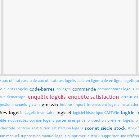
e aux utilisateurs
aide aux utilisateurs logelis
aide en ligne
aide en ligne logelis
a
code-barres
commande
ec
clients Logelis
collèges
commentaires logelis
c
enquête logelis
enquête satisfaction
but
démarrage
erreur
ex
gmswin
gestion manuels
glcwin
hotline
import
impressions logelis
installatio
ires
logelis
logiciel
logiciel 
Logelis inventaire
logiciel historique GMSWin
able
nouveautés
opinion logelis
partenaires
privé
protection
préférer logelis
p
sconet
siècle
stock
clientèle
rentrée
restitution
satisfaction logelis
stock 
sion manuel
suppression manuel logelis
supprimer le stock
supprimer une référe