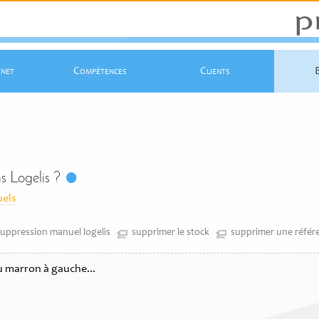
rnet
Compétences
Clients
s Logelis ?
uels
suppression manuel logelis
supprimer le stock
supprimer une référ
u marron à gauche...