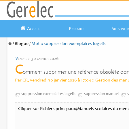
Accueil
Produits
Sites inte
/
Blogue
/
Mot :: suppression exemplaires logelis
v
endredi 30 janvier 2026
C
omment supprimer une référence obsolète dan
Par CR, vendredi 30 janvier 2026 à 17:04
::
Gestion des man
suppression exemplaires logelis
suppression manuel
Cliquer sur Fichiers principaux/Manuels scolaires du men