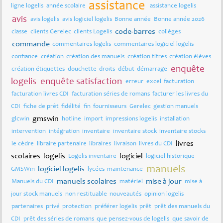
assistance
ligne logelis
année scolaire
assistance logelis
avis
avis logelis
avis logiciel logelis
Bonne année
Bonne année 2026
code-barres
classe
clients Gerelec
clients Logelis
collèges
commande
commentaires logelis
commentaires logiciel logelis
confiance
création
création des manuels
création titres
création élèves
enquête
création étiquettes
douchette
droits
début
démarrage
logelis
enquête satisfaction
erreur
excel
facturation
facturation livres CDI
facturation séries de romans
facturer les livres du
CDI
fiche de prêt
fidélité
fin
fournisseurs
Gerelec
gestion manuels
gmswin
glcwin
hotline
import
impressions logelis
installation
intervention
intégration
inventaire
inventaire stock
inventaire stocks
livres
le cèdre
libraire partenaire
libraires
livraison
livres du CDI
scolaires
logelis
logiciel
Logelis inventaire
logiciel historique
manuels
logiciel logelis
GMSWin
lycées
maintenance
manuels scolaires
mise à jour
Manuels du CDI
matériel
mise à
jour stock manuels
non restituable
nouveautés
opinion logelis
partenaires
privé
protection
préférer logelis
prêt
prêt des manuels du
CDI
prêt des séries de romans
que pensez-vous de logelis
que savoir de