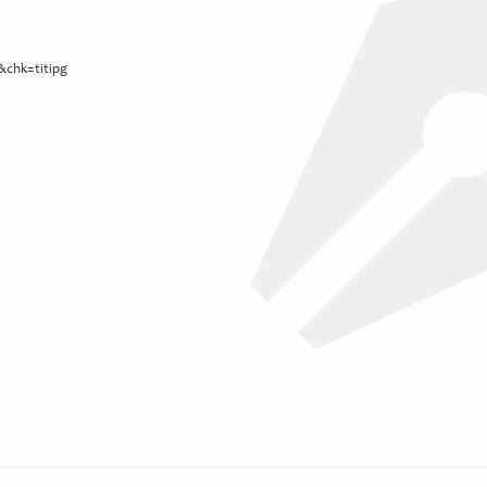
9&chk=titipg