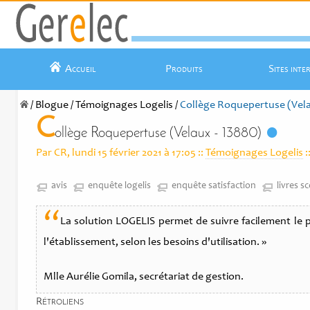
Accueil
Produits
Sites inte
/
Blogue
/
Témoignages Logelis
/
Collège Roquepertuse (Vela
C
ollège Roquepertuse (Velaux - 13880)
Par CR, lundi 15 février 2021 à 17:05
::
Témoignages Logelis
:
avis
enquête logelis
enquête satisfaction
livres sc
“
La solution LOGELIS permet de suivre facilement le pr
l'établissement, selon les besoins d'utilisation. »
Mlle Aurélie Gomila, secrétariat de gestion.
Rétroliens