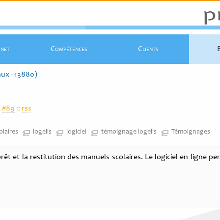
rnet
Compétences
Clients
ux - 13880)
:
#89
::
rss
olaires
logelis
logiciel
témoignage logelis
Témoignages
êt et la restitution des manuels scolaires. Le logiciel en ligne p