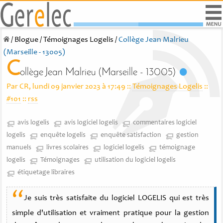
/
Blogue
/
Témoignages Logelis
/
Collège Jean Malrieu
(Marseille - 13005)
C
ollège Jean Malrieu (Marseille - 13005)
Par CR, lundi 09 janvier 2023 à 17:49
::
Témoignages Logelis
::
#101
::
rss
avis logelis
avis logiciel logelis
commentaires logiciel
logelis
enquête logelis
enquête satisfaction
gestion
manuels
livres scolaires
logiciel logelis
témoignage
logelis
Témoignages
utilisation du logiciel logelis
étiquetage libraires
“
Je suis très satisfaite du logiciel LOGELIS qui est très
simple d'utilisation et vraiment pratique pour la gestion