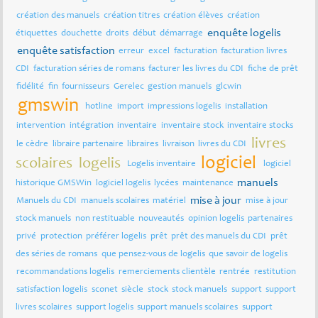
création des manuels
création titres
création élèves
création
enquête logelis
étiquettes
douchette
droits
début
démarrage
enquête satisfaction
erreur
excel
facturation
facturation livres
CDI
facturation séries de romans
facturer les livres du CDI
fiche de prêt
fidélité
fin
fournisseurs
Gerelec
gestion manuels
glcwin
gmswin
hotline
import
impressions logelis
installation
intervention
intégration
inventaire
inventaire stock
inventaire stocks
livres
le cèdre
libraire partenaire
libraires
livraison
livres du CDI
logiciel
scolaires
logelis
Logelis inventaire
logiciel
manuels
historique GMSWin
logiciel logelis
lycées
maintenance
mise à jour
Manuels du CDI
manuels scolaires
matériel
mise à jour
stock manuels
non restituable
nouveautés
opinion logelis
partenaires
privé
protection
préférer logelis
prêt
prêt des manuels du CDI
prêt
des séries de romans
que pensez-vous de logelis
que savoir de logelis
recommandations logelis
remerciements clientèle
rentrée
restitution
satisfaction logelis
sconet
siècle
stock
stock manuels
support
support
livres scolaires
support logelis
support manuels scolaires
support